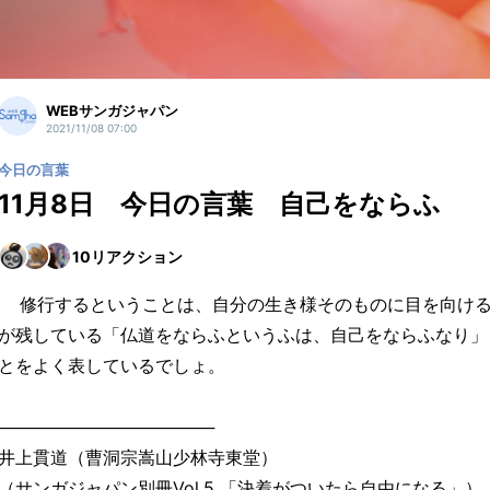
WEBサンガジャパン
2021/11/08 07:00
今日の言葉
11月8日 今日の言葉 自己をならふ
10
リアクション
修行するということは、自分の生き様そのものに目を向ける
が残している「仏道をならふというふは、自己をならふなり」
とをよく表しているでしょ。
──────────────────
井上貫道（曹洞宗嵩山少林寺東堂）
（サンガジャパン別冊Vol.5 「決着がついたら自由になる」）