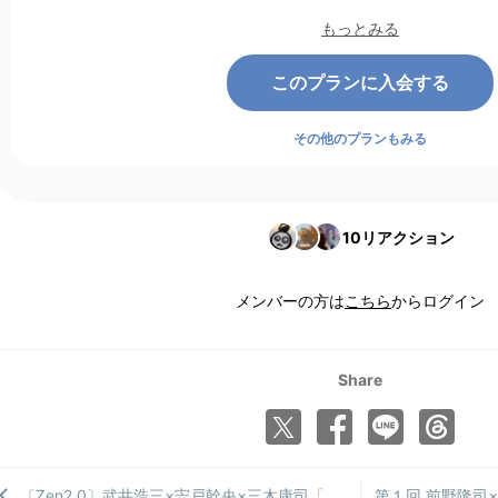
もっとみる
このプランに入会する
その他のプランもみる
10
リアクション
メンバーの方は
こちら
からログイン
Share
〔Zen2.0〕武井浩三×宍戸幹央×三木康司「「恐れと不安」から「愛」で循環する経済をマインドフルシティ鎌倉から」［2/5］
第１回 前野隆司×安藤礼二×早川智