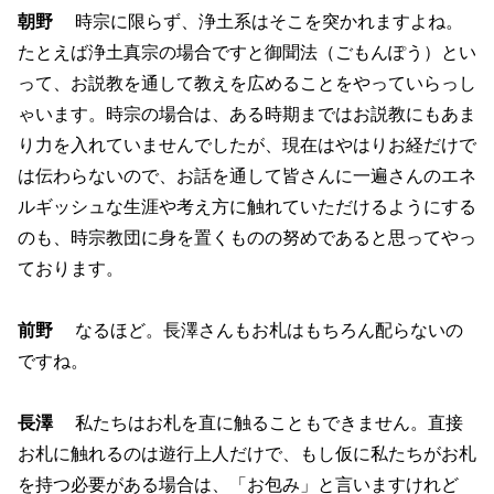
朝野
時宗に限らず、浄土系はそこを突かれますよね。
たとえば浄土真宗の場合ですと御聞法（ごもんぽう）とい
って、お説教を通して教えを広めることをやっていらっし
ゃいます。時宗の場合は、ある時期まではお説教にもあま
り力を入れていませんでしたが、現在はやはりお経だけで
は伝わらないので、お話を通して皆さんに一遍さんのエネ
ルギッシュな生涯や考え方に触れていただけるようにする
のも、時宗教団に身を置くものの努めであると思ってやっ
ております。
前野
なるほど。長澤さんもお札はもちろん配らないの
ですね。
長澤
私たちはお札を直に触ることもできません。直接
お札に触れるのは遊行上人だけで、もし仮に私たちがお札
を持つ必要がある場合は、「お包み」と言いますけれど