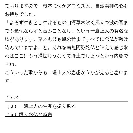
ておりますので、根本に何かアニミズム、自然崇拝の心も
お持ちでした。
「よろず生きとし生けるもの山河草木吹く風立つ波の音ま
でも念仏ならずと言ふことなし」という一遍上人の有名な
歌があります。草木も波も風の音まですべてに念仏が溶け
込んでいますよ、と。それを南無阿弥陀仏と唱えて感じ取
ればここはもう濁世じゃなくて浄土でしょうという内容で
すね。
こういった歌からも一遍上人の思想がうかがえると思いま
す。
（つづく）
（３）一遍上人の生涯を振り返る
（５）踊り念仏と時宗