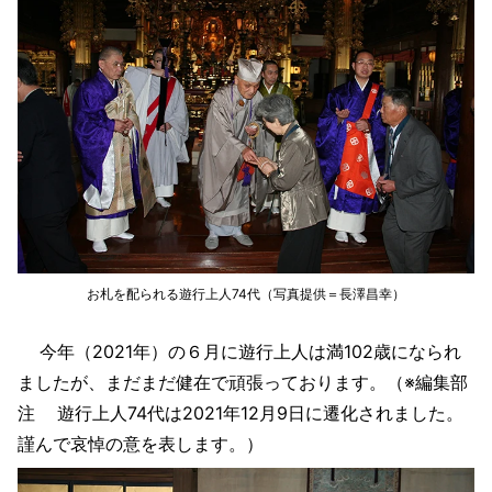
お札を配られる遊行上人74代（写真提供＝長澤昌幸）
今年（2021年）の６月に遊行上人は満102歳になられ
ましたが、まだまだ健在で頑張っております。（※編集部
注 遊行上人74代は2021年12月9日に遷化されました。
謹んで哀悼の意を表します。）