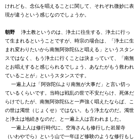
けれども、念仏を唱えることに関して、それぞれ微妙に表
現が違うという感じなのでしょうか。
朝野
浄土教というのは、浄土に往生する、浄土に行っ
て生まれるということですが、時宗の場合は、「浄土に生
まれ変わりたいから南無阿弥陀仏と唱える」というスタン
スではなく、もう浄土に行くことは決まっていて、「南無
とお唱えすると感じられるでしょう、あなたがもう救われ
ていることが」というスタンスです。
一遍上人は「阿弥陀仏より南無が大事だ」と言い切っ
ているくらいです。当時は戦乱の世で不安だらけ、死体だ
らけでしたが、南無阿弥陀仏と一声強く唱えたならば、こ
の世は濁世（じょくせ）ではない。もう浄土なのだ。濁世
と浄土は地続きなのだ、と一遍上人は言われました。
一遍上人は修行時代に、空海さんも修行した岩屋寺
（いわやでら）という山で一年ほど修験のような修行もし