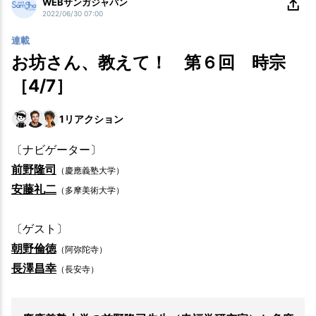
WEBサンガジャパン
2022/06/30 07:00
連載
お坊さん、教えて！ 第６回 時宗
［4/7］
1
リアクション
〔ナビゲーター〕
前野隆司
（慶應義塾大学）
安藤礼二
（多摩美術大学）
〔ゲスト〕
朝野倫徳
（阿弥陀寺）
長澤昌幸
（長安寺）