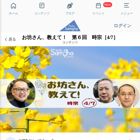
New
ホーム
コンテンツ
ブログ
イベント
メニュー
ログイン
お坊さん、教えて！ 第６回 時宗［4/7］
戻る
コンテンツ