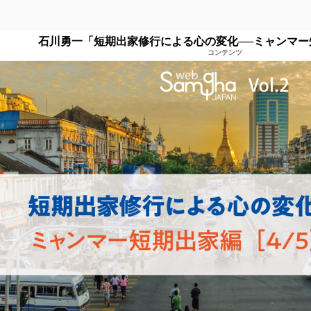
石川勇一「短期出家修行による心の変化──ミャンマー短
コンテンツ