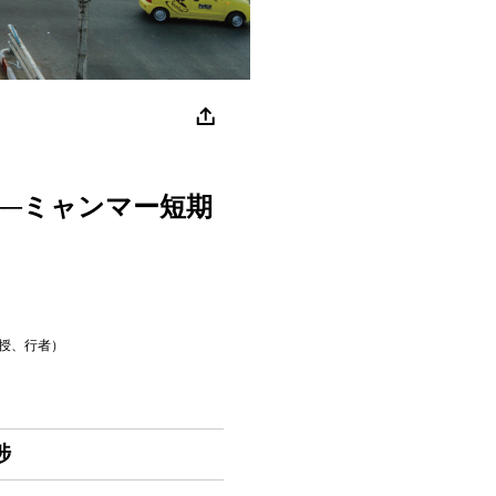
──ミャンマー短期
授、行者）
捗