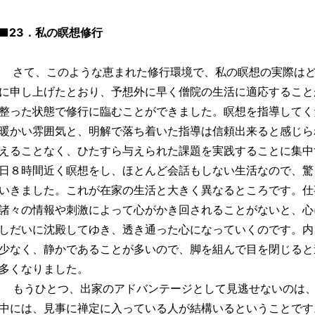
■23．私の瞑想修行
さて、このような恵まれた修行環境で、私の瞑想の実際はど
に申し上げたとおり、予想外に早く僧院の生活に適応すること
整った状態で修行に臨むことができました。瞑想を指導してく
暖かい雰囲気と、明解で落ち着いた指導は信頼出来ると感じら
えることなく、ひたすら与えられた課題を実践することに集中
日８時間近く瞑想をし、ほとんど会話もしない生活なので、驚
いきました。これが在家の生活と大きく異なるところです。仕
諸々の情報や刺激によって心がかき回されることがないと、心
しだいに沈殿してゆき、透き通った心になっていくのです。内
少なく、静かであることが多いので、脚を組んで目を閉じると
多くなりました。
もうひとつ、出家のアドバンテージとして見逃せないのは、
中には、見事に禅定に入っている人が結構いるということです