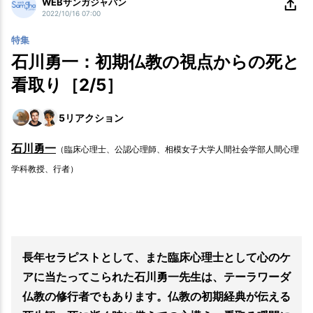
WEBサンガジャパン
2022/10/16 07:00
特集
石川勇一：初期仏教の視点からの死と
看取り［2/5］
5
リアクション
石川勇一
（臨床心理士、公認心理師、相模女子大学人間社会学部人間心理
学科教授、行者）
長年セラピストとして、また臨床心理士として心のケ
アに当たってこられた石川勇一先生は、テーラワーダ
仏教の修行者でもあります。仏教の初期経典が伝える