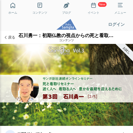
New
ホーム
コンテンツ
ブログ
イベント
メニュー
ログイン
石川勇一：初期仏教の視点からの死と看取り［2/5］
戻る
コンテンツ
お試し