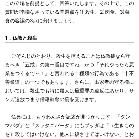
この立場を前提として、回答いたします。その上で、この
質問が指摘なさっている問題点を1) 殺生、2)肉食、3)菜
食の容認の3点に分けましょう。
1．仏教と殺生
ごぞんじのとおり、殺生を控えることは仏教徒なら守
るべき「五戒」の第一番目ですね。かつ「それやったら悪
業をつくるで～！」と言われる十種類の行為である「十不
善業道」の一つでもあります。さらに、出家者の守る律に
おいては、殺生でも特に殺人は最重罪の違反にあたり、サ
ンガ追放つまり僧籍剥奪の罰を受けます。
仏典には、もうわんさか記述が見つかります。『ダン
マパダ』と『スッタニパータ』にもブッダは「（生きもの
を）殺してはいけない。他人に殺させてはいけない」とお