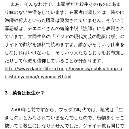
まあ、そんなわけで、出家者だと殺生そのものにあま
り縁のない生活をしています。在家者に関しては、確かに
漁師や狩人といった職業は奨励されていません。そういう
罪悪感は、チエニイさんの短編小説『漁師』にも表現され
ています。大同生命の「アジアの現代文芸の翻訳出版」の
サイトで翻訳を無料で読めますよ。誰かがそういう仕事を
しなければいけないし、そういう人たちもお寺をお布施し
たりして仏教を信仰していることが分かります。
http://www.daido-life-fd.or.jp/business/publication/pu
blish/myanmar/myanmar6.html
3．菜食は殺生か？
2500年も前ですから、ブッダの時代では、植物は「生
きもの」とみなされていませんでしたので、植物を引っこ
抜いても殺生にはなりませんでした。ジャイナ教も同じで