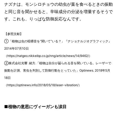
ナズナは、モンシロチョウの幼虫が葉を食べるときの振動
と同じ音を聞かせると、辛味成分の分泌を増量するそうで
す。これも、りっぱな防御反応なんです。
【参照文献】
①「植物は虫の咀嚼音を“聞いて”いる？」『ナショナルジオグラフィック』
2014年07月10日
（https://natgeo.nikkeibp.co.jp/nng/article/news/14/9462/）
②株式会社光響 緒方.「植物は自分が齧られる音を聞いている。レーザーで
振動を計測、害虫を判別して防御行動をとっていた」Optinews. 2018年5月
18日
（https://optinews.info/2018/05/18/laser-vibration/）
■植物の意思にヴィーガンも涙目