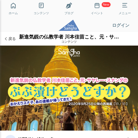
New
ホーム
コンテンツ
ブログ
イベント
メニュー
ログイン
新進気鋭の仏教学者 川本佳苗こと、元・サヤレー・スナンダの「ぶぶ漬けどうどすか？」［11/11］
戻る
コンテンツ