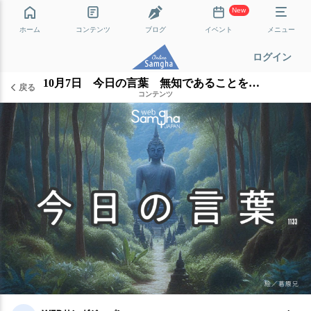
New
ホーム
コンテンツ
ブログ
イベント
メニュー
ログイン
10月7日 今日の言葉 無知であることを知るという救い
戻る
コンテンツ