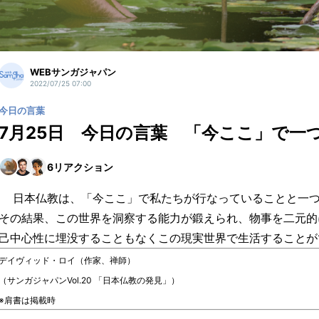
WEBサンガジャパン
2022/07/25 07:00
今日の言葉
7月25日 今日の言葉 「今ここ」で一
6
リアクション
日本仏教は、「今ここ」で私たちが行なっていることと一つ
その結果、この世界を洞察する能力が鍛えられ、物事を二元的
己中心性に埋没することもなくこの現実世界で生活することが
デイヴィッド・ロイ（作家、禅師）
（サンガジャパンVol.20 「日本仏教の発見」）
※肩書は掲載時