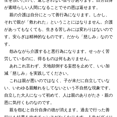
が素晴らしい人間になることでその恩は返せます。
親の介護は自分にとって善行為になります。しかし、
それで親が「救われた」ということにはなりません。介護
があってもなくても、生きる苦しみには変わりはないので
す。安らぎは精神的なものです。だから「慈しみ」なので
す。
怨みながら介護すると悪行為になります。せっかく苦
労しているのに、得るものは何もありません。
あれこれ言わず、天地顛倒する妄想を止めて、いい加
減「慈しみ」を実践してください。
これは親が悪いのではなく、子が未だに自立していな
い、いわゆる親離れをしてないという不自然な現象です。
自立した大人になって初めて、人は親のありがたさ・親の
恩に気付くものなのです。
親を怨むと自分自身の徳が消えます。過去で行った善
行にも結果を出すチャンスがなくなります。人生がダメに