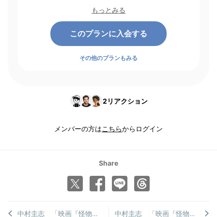
起点にして1ヶ月間有効期間となり、その後1ヶ月ごとに決済さ
もっとみる
れます。
このプランに入会する
その他のプランもみる
2
リアクション
メンバーの方は
こちら
からログイン
Share
中村圭志 「映画『怪物』を宗教学的に読み解く」［第四章 2/5］
中村圭志 「映画『怪物』を宗教学的に読み解く」［第四章 1/5］