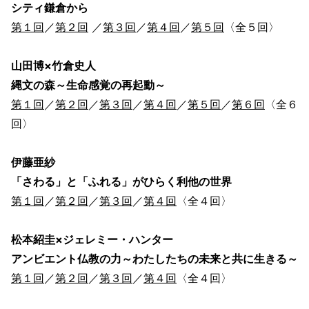
シティ鎌倉から
第１回
／
第２回
／
第３回
／
第４回
／
第５回
〈全５回〉
山田博×竹倉史人
縄文の森～生命感覚の再起動～
第１回
／
第２回
／
第３回
／
第４回
／
第５回
／
第６回
〈全６
回〉
伊藤亜紗
「さわる」と「ふれる」がひらく利他の世界
第１回
／
第２回
／
第３回
／
第４回
〈全４回〉
松本紹圭×ジェレミー・ハンター
アンビエント仏教の力～わたしたちの未来と共に生きる～
第１回
／
第２回
／
第３回
／
第４回
〈全４回〉