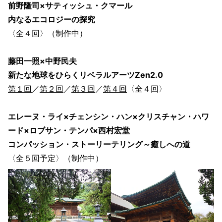
前野隆司×サティッシュ・クマール
内なるエコロジーの探究
〈全４回〉（制作中）
藤田一照×中野民夫
新たな地球をひらくリベラルアーツZen2.0
第１回
／
第２回
／
第３回
／
第４回
〈全４回〉
エレーヌ・ライ×チェンシン・ハン×クリスチャン・ハワ
ード×ロブサン・テンパ×西村宏堂
コンパッション・ストーリーテリング～癒しへの道
〈全５回予定〉（制作中）