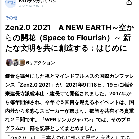
WEBサンガジャパン
2021/11/02 07:00
その他
Zen2.0 2021 A NEW EARTH～空か
らの開花（Space to Flourish）～ 新
たな文明を共に創造する：はじめに
6
リアクション
鎌倉を舞台にした禅とマインドフルネスの国際カンファレ
ンス「Zen2.0 2021」が、2021年9月18日、19日に臨済
宗建長寺派総本山・建長寺で開催されました。2017年か
ら毎年開催され、今年で５回目を迎える本イベントは、国
内外から多彩なスピーカーが集まり、叡智を共有する貴重
な２日間です。『WEBサンガジャパン』では、そのプロ
グラムの一部を記事としてまとめました。
「Zen2.0」は、日本人の心に根ざす思想と実践としての